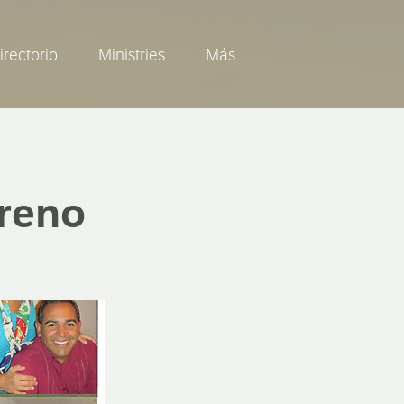
irectorio
Ministries
Más
areno