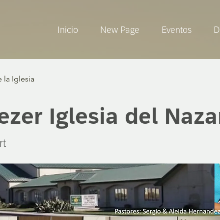
Inicio
New Page
Eventos
D
 la Iglesia
zer Iglesia del Naz
rt