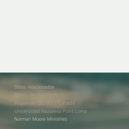
Sitios relacionados
Iglesia del Nazareno
Región de EE. UU. / Canadá
Universidad Nazarena Point Loma
Norman Moore Ministries