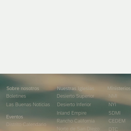
Sobre nosotros
Nuestras Iglesias
Ministerios
Boletines
Desierto Superior
NMI
Las Buenas Noticias
Desierto Inferior
NYI
Inland Empire
SDMI
Eventos
Rancho California
CEDEM
Distrito
Calendario
Norte de San Diego
DTC