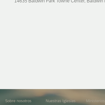
14635 Baldwin Park Towne Center, Baldwin
Sobre nosotros
Nuestras Iglesias
Ministerios