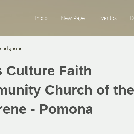
Inicio
New Page
Eventos
D
 la Iglesia
 Culture Faith
unity Church of th
rene - Pomona