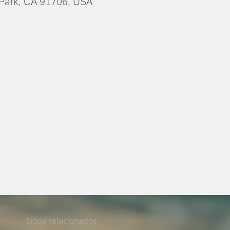
 Park, CA 91706, USA
Sitios relacionados