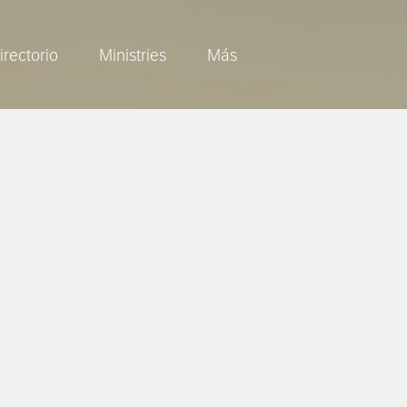
irectorio
Ministries
Más
e