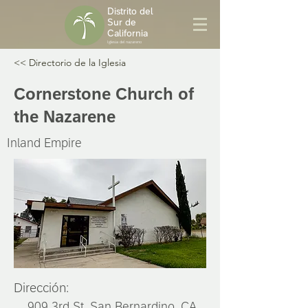
Distrito del
Sur de
California
Iglesia del nazareno
<< Directorio de la Iglesia
Cornerstone Church of
the Nazarene
Inland Empire
Dirección:
909 3rd St, San Bernardino, CA,